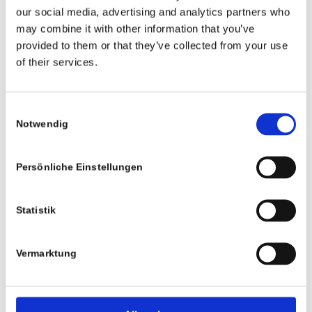
our social media, advertising and analytics partners who
may combine it with other information that you’ve
provided to them or that they’ve collected from your use
/
/
14. OKTOBER 2020
1 KOMMENTAR
VON
of their services.
PASCAL.KAMP
Consent
Notwendig
Selection
Persönliche Einstellungen
Statistik
Vermarktung
Rechtliches
Impressum