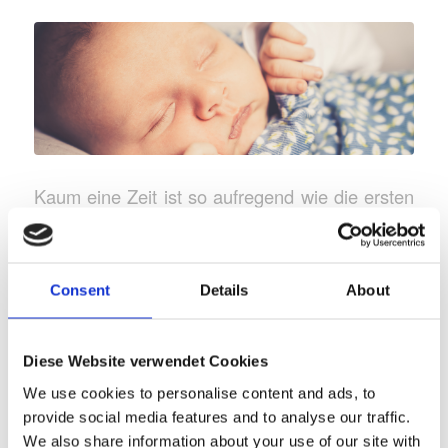
Kaum eine Zeit ist so aufregend wie die ersten
Tage mit dem eigenen Baby Zuhause. Man ist
gleichzeitig aufgekratzt und todmüde, aber vor
allem glücklich und dankbar. Während man bis
Consent
Details
About
zum Hals in Windeln steckt, ist man endlich
angekommen im neuen Leben.
Diese Website verwendet Cookies
We use cookies to personalise content and ads, to
provide social media features and to analyse our traffic.
Weiterlesen
We also share information about your use of our site with